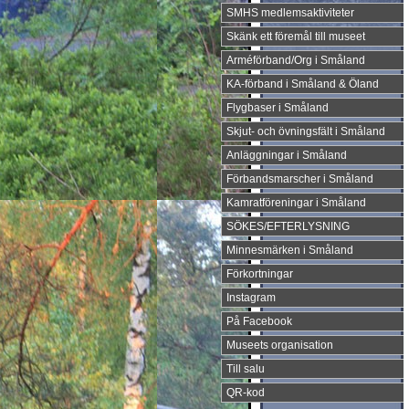
SMHS medlemsaktiviteter
Skänk ett föremål till museet
Arméförband/Org i Småland
KA-förband i Småland & Öland
Flygbaser i Småland
Skjut- och övningsfält i Småland
Anläggningar i Småland
Förbandsmarscher i Småland
Kamratföreningar i Småland
SÖKES/EFTERLYSNING
Minnesmärken i Småland
Förkortningar
Instagram
På Facebook
Museets organisation
Till salu
QR-kod