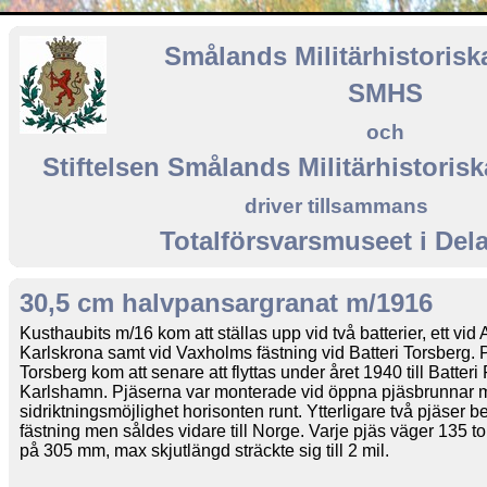
Smålands Militärhistorisk
SMHS
och
Stiftelsen Smålands Militärhistoris
driver tillsammans
Totalförsvarsmuseet i Del
30,5 cm halvpansargranat m/1916
Kusthaubits m/16 kom att ställas upp vid två batterier, ett vid
Karlskrona samt vid Vaxholms fästning vid Batteri Torsberg. P
Torsberg kom att senare att flyttas under året 1940 till Batteri
Karlshamn. Pjäserna var monterade vid öppna pjäsbrunnar 
sidriktningsmöjlighet horisonten runt. Ytterligare två pjäser b
fästning men såldes vidare till Norge. Varje pjäs väger 135 t
på 305 mm, max skjutlängd sträckte sig till 2 mil.