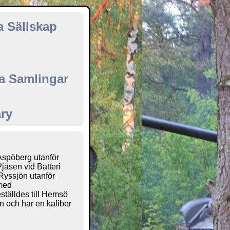
a Sällskap
ka Samlingar
ary
 Aspöberg utanför
jäsen vid Batteri
 Ryssjön utanför
med
eställdes till Hemsö
on och har en kaliber