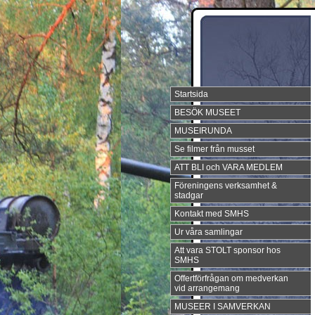
Startsida
BESÖK MUSEET
MUSEIRUNDA
Se filmer från musset
ATT BLI och VARA MEDLEM
Föreningens verksamhet &
stadgar
Kontakt med SMHS
Ur våra samlingar
Att vara STOLT sponsor hos
SMHS
Offertförfrågan om medverkan
vid arrangemang
MUSEER I SAMVERKAN