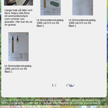
Längst bak på bilen och
dess högra sida finns
ett ammunitionsfack
som rymmer sex
Ur Ammunitionskatalog
Ur Ammunitionskatalog
granater. Här kan du se
1985 sid II:9 cm 59.
1985 sid II:9 cm 59.
en granat.
Blad 1.
Blad 1.
Ur Ammunitionskatalog
1985 sid II:9 cm 59.
Blad 2.
1
2
Copyright © 2010 Smålands Militärhistoriska Sällskap. Bilder och text får ej användas utan
SMHS medgivande. Texter som är hämtade från Wikipedia är copyfria. Denna sida är
skapad av Mats Nässert som tillika är webredaktör.