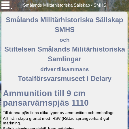
Smålands Militärhistoriska Sällskap • SMHS
Smålands Militärhistoriska Sällskap
SMHS
och
Stiftelsen Smålands Militärhistoriska
Samlingar
driver tillsammans
Totalförsvarsmuseet i Delary
Ammunition till 9 cm
pansarvärnspjäs 1110
Till denna pjäs finns olika typer av ammunition och emballage.
Allt från skrpa granat med RSV (Riktad sprängverkan) gul
märkning.
Spårljusövningsprojektil, brun märkning.