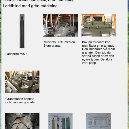
Laddblind med grön märkning.
Museets 9031 med en
Bak på fordonet kan
9 cm granat.
man fästa en granattub.
Den innehåller två 9 cm
granater. Den tub du
Laddblind m/59.
ser på bilden är av den
nyare typen. De äldre
var i papp.
Granattuben öppnad
och man ser granaten.