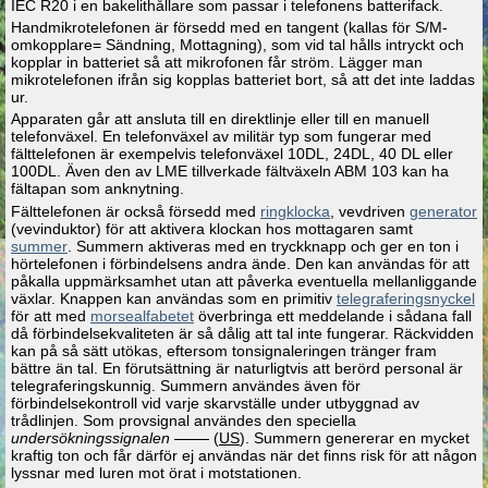
IEC R20 i en bakelithållare som passar i telefonens batterifack.
Handmikrotelefonen är försedd med en tangent (kallas för S/M-
omkopplare= Sändning, Mottagning), som vid tal hålls intryckt och
kopplar in batteriet så att mikrofonen får ström. Lägger man
mikrotelefonen ifrån sig kopplas batteriet bort, så att det inte laddas
ur.
Apparaten går att ansluta till en direktlinje eller till en manuell
telefonväxel. En telefonväxel av militär typ som fungerar med
fälttelefonen är exempelvis telefonväxel 10DL, 24DL, 40 DL eller
100DL. Även den av LME tillverkade fältväxeln ABM 103 kan ha
fältapan som anknytning.
Fälttelefonen är också försedd med
ringklocka
, vevdriven
generator
(vevinduktor) för att aktivera klockan hos mottagaren samt
summer
. Summern aktiveras med en tryckknapp och ger en ton i
hörtelefonen i förbindelsens andra ände. Den kan användas för att
påkalla uppmärksamhet utan att påverka eventuella mellanliggande
växlar. Knappen kan användas som en primitiv
telegraferingsnyckel
för att med
morsealfabetet
överbringa ett meddelande i sådana fall
då förbindelsekvaliteten är så dålig att tal inte fungerar. Räckvidden
kan på så sätt utökas, eftersom tonsignaleringen tränger fram
bättre än tal. En förutsättning är naturligtvis att berörd personal är
telegraferingskunnig. Summern användes även för
förbindelsekontroll vid varje skarvställe under utbyggnad av
trådlinjen. Som provsignal användes den speciella
undersökningssignalen
(
US
). Summern genererar en mycket
kraftig ton och får därför ej användas när det finns risk för att någon
lyssnar med luren mot örat i motstationen.