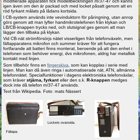
modifierade apparaten fick modellbeckningen
m/37-47
och känns
igen även om den är packad och med locket påsatt genom att en
röd fyrkant målats på lådans kortsida.
I CB-system används inte vevinduktorn för påringning, utan anrop
görs genom att man lyfter handmikrotelefonen från klykan och
LB/CB-knappen trycks ned, och slutsignal ges genom att man
lägger den tillbaka på klykan.
Vid CB-nät strömförsörjs nätet visserligen från telefonväxeln, men
fältapparatens mikrofon och summer kräver för att fungera
fortfarande att batteri finns monterat, beroende på att den enhet i
telefonen som behöver energi, dvs mikrofonen, aldrig har metallisk
kontakt med linjen.
Som tillbehör finns en
fingerskiva
, som kan kopplas i serie med
linjen. Man kan då även ringa i automatiserade nät, ATN, allmänna
telefonnätet. Specialfunktioner i dagens elektroniska telefonväxlar,
som kräver
stjärna,
fyrkant
eller den s.k.
R-knappen
medges
dock inte då telefon m/37-47 används.
Text från Wikipedia. Foto: mats Nässert
Lockets ovansida.
Fältapa.