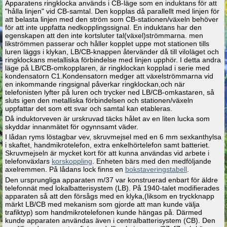
Apparatens ringklocka används i CB-läge som en induktans för att
"hålla linjen" vid CB-samtal. Den kopplas då parallellt med linjen för
att belasta linjen med den ström som CB-stationen/växeln behöver
för att inte uppfatta nedkopplingssignal. En induktans har den
egenskapen att den inte kortsluter tal(växel)strömmarna. men
likströmmen passerar och håller kopplet uppe mot stationen tills
luren läggs i klykan, LB/CB-knappen återvänder då till viloläget och
ringklockans metalliska förbindelse med linjen upphör. I detta andra
läge på LB/CB-omkopplaren, är ringklockan kopplad i serie med
kondensatorn C1.Kondensatorn medger att växelströmmarna vid
en inkommande ringsignal påverkar ringklockan,och när
telefonisten lyfter på luren och trycker ned LB/CB-omkastaren, så
sluts igen den metalliska förbindelsen och stationen/växeln
uppfattar det som ett svar och samtal kan etableras.
Då induktorveven är urskruvad täcks hålet av en liten lucka som
skyddar innanmätet för ogynnsamt väder.
I lådan ryms löstagbar vev, skruvmejsel med en 6 mm sexkanthylsa
i skaftet, handmikrotelefon, extra enkelhörtelefon samt batteriet.
Skruvmejseln är mycket kort för att kunna användas vid arbete i
telefonväxlars
korskoppling
. Enheten bärs med den medföljande
axelremmen. På lådans lock finns en
bokstaveringstabell
.
Den ursprungliga apparaten m/37 var konstruerad enbart för äldre
telefonnät med lokalbatterisystem (LB). På 1940-talet modifierades
apparaten så att den försågs med en klyka,(liksom en tryckknapp
märkt LB/CB med mekanism som gjorde att man kunde välja
trafiktyp) som handmikrotelefonen kunde hängas på. Därmed
kunde apparaten användas även i centralbatterisystem (CB). Den