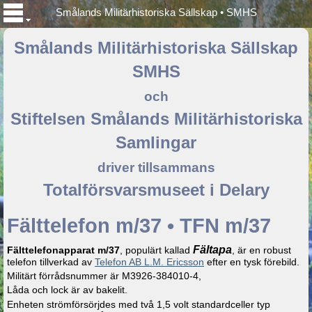
Smålands Militärhistoriska Sällskap • SMHS
Smålands Militärhistoriska Sällskap
SMHS
och
Stiftelsen Smålands Militärhistoriska
Samlingar
driver tillsammans
Totalförsvarsmuseet i Delary
Fälttelefon m/37 • TFN m/37
Fältapa
Fälttelefonapparat m/37
, populärt kallad
, är en robust
telefon tillverkad av
Telefon AB L.M. Ericsson
efter en tysk förebild.
Militärt förrådsnummer är M3926-384010-4,
Låda och lock är av bakelit.
Enheten strömförsörjdes med två 1,5 volt standardceller typ