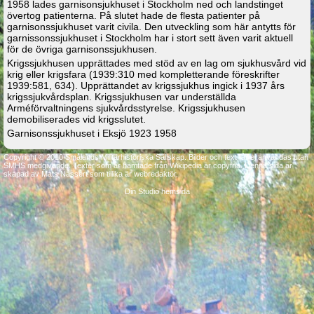
1958 lades garnisonsjukhuset i Stockholm ned och landstinget
övertog patienterna. På slutet hade de flesta patienter på
garnisonssjukhuset varit civila. Den utveckling som här antytts för
garnissonssjukhuset i Stockholm har i stort sett även varit aktuell
för de övriga garnisonssjukhusen.
Krigssjukhusen upprättades med stöd av en lag om sjukhusvård vid
krig eller krigsfara (1939:310 med kompletterande föreskrifter
1939:581, 634). Upprättandet av krigssjukhus ingick i 1937 års
krigssjukvårdsplan. Krigssjukhusen var underställda
Arméförvaltningens sjukvårdsstyrelse. Krigssjukhusen
demobiliserades vid krigsslutet.
Garnisonssjukhuset i Eksjö 1923 1958
Copyright © 2010 Smålands Militärhistoriska Sällskap. Bilder och text får ej användas utan
SMHS medgivande. Texter som är hämtade från Wikipedia är copyfria. Denna sida är
skapad av Mats Nässert som tillika är webredaktör.
Din Studio hemsida