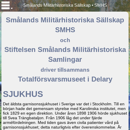
Smålands Militärhistoriska Sällskap • SMHS
Smålands Militärhistoriska Sällskap
SMHS
och
Stiftelsen Smålands Militärhistoriska
Samlingar
driver tillsammans
Totalförsvarsmuseet i Delary
SJUKHUS
Det äldsta garnisonssjukhuset i Sverige var det i Stockholm. Till en
början hade det gemensam styrelse med Karolinska institutet, men
fick 1829 en egen direktion. Under åren 1898 1906 hörde sjukhuset
till Svea Trängbataljon. Från 1906 låg det under fjärde
arméfördelningen. Med tiden gavs även civila patienter vård på
garnisonssjukhuset; detta naturligtvis efter överenskommelse. År