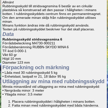
Allmänt
Rubbningsskydd till stridsvagnsmina 6 består av en cirkulär
plastskiva så konstruerad att den passar i håligheten i minans
botten. I rubbningsskyddets centrum finns en permanentmagnet.
Om den armerade minan skiljs från rubbningsskyddet utlöses
minan.
Minans funktion ändras inte då rubbningsskydd används.
Texten på rubbningsskyddet beskriver hur det skall placeras.
Data
Rubbningsskydd stridsvagnsmina 6
Förrådsbeteckning M4730-900211
Förrådsbenämning RUBBN-SKYDD MINA 6
TF-kod 0-000-1
Vikt 60 gr
Höjd 10 mm
Diameter 123 mm
Förpackning och märkning
• Låda med 30 rubbningsskydd 5 kg
• Enhetslast, lastpall nr 21, 18 lådor 95 kg
Utläggning av mina med rubbningsskydd
Minsta minavstånd vid utläggning av mina med rubbningsskydd:
• Nergrävda minor: 3 meter
• Ytlagda minor: 3,5 meter
Placera rubbningsskyddet i håligheten i minans botten.
Fatta minan med rubbningsskyddet med båda händerna.