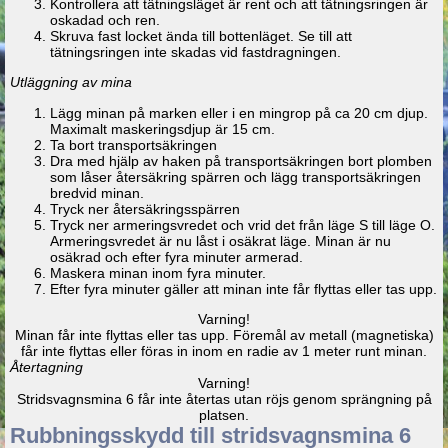
Kontrollera att tätningsläget är rent och att tätningsringen är
oskadad och ren.
Skruva fast locket ända till bottenläget. Se till att
tätningsringen inte skadas vid fastdragningen.
Utläggning av mina
Lägg minan på marken eller i en mingrop på ca 20 cm djup.
Maximalt maskeringsdjup är 15 cm.
Ta bort transportsäkringen
Dra med hjälp av haken på transportsäkringen bort plomben
som låser återsäkring spärren och lägg transportsäkringen
bredvid minan.
Tryck ner återsäkringsspärren
Tryck ner armeringsvredet och vrid det från läge S till läge O.
Armeringsvredet är nu låst i osäkrat läge. Minan är nu
osäkrad och efter fyra minuter armerad.
Maskera minan inom fyra minuter.
Efter fyra minuter gäller att minan inte får flyttas eller tas upp.
Varning!
Minan får inte flyttas eller tas upp. Föremål av metall (magnetiska)
får inte flyttas eller föras in inom en radie av 1 meter runt minan.
Återtagning
Varning!
Stridsvagnsmina 6 får inte återtas utan röjs genom sprängning på
platsen.
Rubbningsskydd till stridsvagnsmina 6