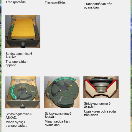
Transportlåda.
Transportlåda.
Transportlådan från
ovansidan.
Stridsvagnsmina 6
ÅSKÅD.
Transportlådan
öppnad.
Stridsvagnsmina 6
ÅSKÅD.
Uppskuren och sedda
Stridsvagnsmina 6
Stridsvagnsmina 6
från sidan.
ÅSKÅD.
ÅSKÅD.
Minan sedda från
Minan synlig i
ovansidan.
transportlådan.