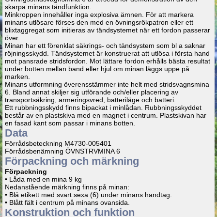
skarpa minans tändfunktion.
Minkroppen innehåller inga explosiva ämnen. För att markera
minans utlösare förses den med en övningsrökpatron eller ett
blixtaggregat som initieras av tändsystemet när ett fordon passerar
över.
Minan har ett förenklat säkrings- och tändsystem som bl a saknar
röjningsskydd. Tändsystemet är konstruerat att utlösa i första hand
mot pansrade stridsfordon. Mot lättare fordon erhålls bästa resultat
under botten mellan band eller hjul om minan läggs uppe på
marken.
Minans utformning överensstämmer inte helt med stridsvagnsmina
6. Bland annat skiljer sig utförande och/eller placering av
transportsäkring, armeringsvred, batteriläge och batteri.
Ett rubbningsskydd finns bipackat i minlådan. Rubbningsskyddet
består av en plastskiva med en magnet i centrum. Plastskivan har
en fasad kant som passar i minans botten.
Data
Förrådsbeteckning M4730-005401
Förrådsbenämning ÖVNSTRVMINA 6
Förpackning och märkning
Förpackning
• Låda med en mina 9 kg
Nedanstående märkning finns på minan:
• Blå etikett med svart sexa (6) under minans handtag.
• Blått fält i centrum på minans ovansida.
Konstruktion och funktion