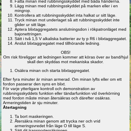
Fatta minan med rubbningsskyddet med båda händerna.
Lägg minan med rubbningsskyddet på marken eller i en
mingrop.
Kontrollera att rubbningsskyddet inta halkat ur sitt läge.
Tryck minan mot underlaget så att rubbningsskyddet inte
glider ur sitt läge.
Aptera blixtaggregatets anslutningsdon i rökpatronläget med
bajonettringen.
Sätt i två 1,5 V alkaliska batterier av ty p R6 i blixtaggregatet.
Anslut blixtaggregatet med tillhörande ledning.
OBS!
Om risk föreligger att ledningen kommer att köras över av band/hjul
skall den skyddas mot mekaniska skador.
Osäkra minan och starta blixtaggregatet.
Efter fyra minuter är minan armerad. Om minan lyfts eller om ett
fordon passerar den syns en blixt.
För varje ytterligare kontroll och demonstration av
rubbningsskyddets funktion eller tändarfunktion vid överkörning
med fordon måste minan återsäkras och därefter osäkras.
Armeringstiden är sju minuter.
Återtagning
Ta bort maskeringen.
Återsäkra minan genom att trycka ner och vrid
armeringsvredet från läge O till läge S.
Sätt dit transportersäkringen.