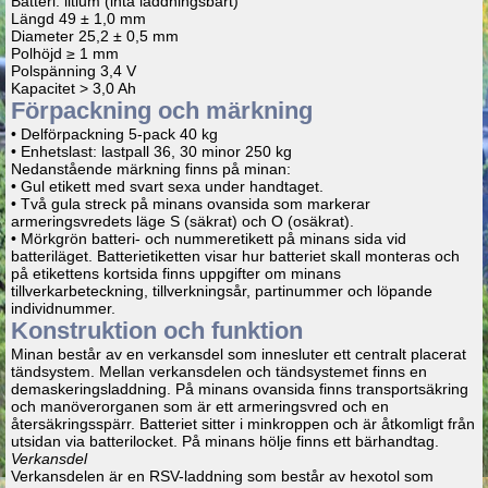
Batteri: litium (inta laddningsbart)
Längd 49 ± 1,0 mm
Diameter 25,2 ± 0,5 mm
Polhöjd ≥ 1 mm
Polspänning 3,4 V
Kapacitet > 3,0 Ah
Förpackning och märkning
• Delförpackning 5-pack 40 kg
• Enhetslast: lastpall 36, 30 minor 250 kg
Nedanstående märkning finns på minan:
• Gul etikett med svart sexa under handtaget.
• Två gula streck på minans ovansida som markerar
armeringsvredets läge S (säkrat) och O (osäkrat).
• Mörkgrön batteri- och nummeretikett på minans sida vid
batteriläget. Batterietiketten visar hur batteriet skall monteras och
på etikettens kortsida finns uppgifter om minans
tillverkarbeteckning, tillverkningsår, partinummer och löpande
individnummer.
Konstruktion och funktion
Minan består av en verkansdel som innesluter ett centralt placerat
tändsystem. Mellan verkansdelen och tändsystemet finns en
demaskeringsladdning. På minans ovansida finns transportsäkring
och manöverorganen som är ett armeringsvred och en
återsäkringsspärr. Batteriet sitter i minkroppen och är åtkomligt från
utsidan via batterilocket. På minans hölje finns ett bärhandtag.
Verkansdel
Verkansdelen är en RSV-laddning som består av hexotol som