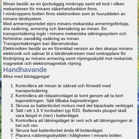
Minan består av en tjockväggig minkropp samt ett lock i vilken
mekanismen för minans säkerhetsfunktion finns.
I minkroppens botten finns elektroniken som är huvuddelen av
minans tändsystem.
Med armeringsvredet styrs minans mekaniska armeringsförlopp,
dvs osäkring, armering och återsäkring av minan. En
transportsäkring ingår i minans mekaniska säkringssystem och
förhindrar oavsiktlig osäkring av minan.
Transportsäkringen kan återanvändas.
Elektroniken består av en förenklad version av den skarpa minans
elektronik och saknar bl a tidräknekretsen med omkopplare för
fördröjning av minans armering samt röjningsskydd mot mekanisk,
magnetisk och elektromagnetisk röjning.
Handhavande
Mina med blixtaggregat
Kontrollera att minan är säkrad och försedd med
transportsäkring.
Kontrollera att rökpatronläget är tomt genom att ta bort
bajonettringen. Sätt tillbaka bajonettringen.
Skruva av batterilocket moturs med det bipackade verktyget.
Sätt i ett 1,5 V torrbatteri typ R20. Batteriets pluspol skall
vara längst in (ner) i batteriläget.
Kontrollera att tätningsläget är rent och att tätningsringen är
hel och ren.
Skruva fast batterilocket ända till bottenläget.
Placera rubbningsskyddet i håligheten i minans botten.