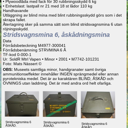
• Plywoodlåda med fack för 30 rubbningsskydd 6 kg
• Enhetslast: lastpall nr 21 med 18 st lådor 110 kg
Handhavande
Utläggning av blind mina med blint rubbningsskydd görs som i det
skrapa fallet.
Återtagning sker på samma sätt som blind stridsvagnsmina 6 utan
röjningsskydd.
Stridsvagnsmina 6, åskådningsmina
Data
Förrådsbeteckning M4977-300041
Förrådsbenämning STRVMINA 6 Å
TF-kod 0-000-1
Ur: SoldR Mtrl Vapen • Minor • 2001 • M7742-101231
Foto: Mats Nässert ©
OBS:
Museets samtliga minor, handgranater samt övriga
ammunitionseffekter innehåller INGEN sprängmedel eller annan
pyrotekniska medel. Det är av karaktären BLIND, ÅSKÅD och
ÖVNINGS utan laddning. Det är med andra ord helt ofarliga.
Stridsvagnsmina 6
Stridsvagnsmina 6
Stridsvagnsmina 6
ÅSKÅD.
ÅSKÅD.
ÅSKÅD.