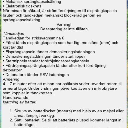
• Mekanisk sprängkapselsäkring
• Elektronisk tidskrets
När minan är säkrad, är strömförsörjningen till elsprängkapseln
bruten och tändkedjan mekaniskt blockerad genom en
sprängkapselsäkring.
Varning!
Desaptering är inte tillåten
Tändkedjan
Tändkedjan för stridsvagnsmina 6
• Först tänds elsprängkapseln som har lågt motstånd (ohm) och
kort tändtid
• Elsprängkapseln tänder demaskeringsladdningen
• Demaskeringsladdningen tänder startnippeln
• Startnippeln tänder fördröjningssprängkapseln
• Fördröjningssprängkapseln tänder efter kort fördröjning
detonatorn
• Detonatorn tänder RSV-laddningen
Armering
4 – 7 minuter efter att minan har osäkrats vrider urverket rotorn till
armerat läge. Under vridningen påverkas även en mikrobrytare
som kopplar in tändkretsen.
Handhavande
Isättning av batteri
Skruva av batterilocket (moturs) med hjälp av en mejsel eller
annat lämpligt verktyg.
Sätt i batteriet. Se till att batteriets pluspol kommer längst in i
batteriläget.