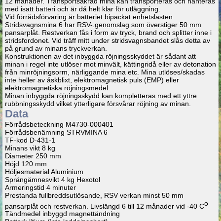
12 månader. Transportsäkrad mina kan transporteras och hanteras
med isatt batteri och är då helt klar för utläggning.
Vid förrådsförvaring är batteriet bipackat enhetslasten.
Stridsvagnsmina 6 har RSV-.genomslag som överstiger 50 mm
pansarplåt. Restverkan fås i form av tryck, brand och splitter inne i
stridsfordonet. Vid träff mitt under stridsvagnsbandet slås detta av
på grund av minans tryckverkan.
Konstruktionen av det inbyggda röjningsskyddet är sådant att
minan i regel inte utlöser mot minvält, kättingridå eller av detonation
från minröjningsorm, närliggande mina etc. Mina utlöses/skadas
inte heller av åskblixt, elektromagnetisk puls (EMP) eller
elektromagnetiska röjningsmedel.
Minan inbyggda röjningsskydd kan kompletteras med ett yttre
rubbningsskydd vilket ytterligare försvårar röjning av minan.
Data
Förrådsbeteckning M4730-000401
Förrådsbenämning STRVMINA 6
TF-kod D-431-1
Minans vikt 8 kg
Diameter 250 mm
Höjd 120 mm
Höljesmaterial Aluminium
Sprängämnesvikt 4 kg Hexotol
Armeringstid 4 minuter
Prestanda fullbreddsutlösande, RSV verkan minst 50 mm
o
pansarplåt och restverkan. Livslängd 6 till 12 månader vid -40 C
Tändmedel inbyggd magnettändning