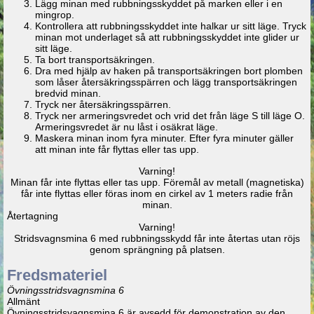
Lägg minan med rubbningsskyddet på marken eller i en
mingrop.
Kontrollera att rubbningsskyddet inte halkar ur sitt läge. Tryck
minan mot underlaget så att rubbningsskyddet inte glider ur
sitt läge.
Ta bort transportsäkringen.
Dra med hjälp av haken på transportsäkringen bort plomben
som låser återsäkringsspärren och lägg transportsäkringen
bredvid minan.
Tryck ner återsäkringsspärren.
Tryck ner armeringsvredet och vrid det från läge S till läge O.
Armeringsvredet är nu låst i osäkrat läge.
Maskera minan inom fyra minuter. Efter fyra minuter gäller
att minan inte får flyttas eller tas upp.
Varning!
Minan får inte flyttas eller tas upp. Föremål av metall (magnetiska)
får inte flyttas eller föras inom en cirkel av 1 meters radie från
minan.
Återtagning
Varning!
Stridsvagnsmina 6 med rubbningsskydd får inte återtas utan röjs
genom sprängning på platsen.
Fredsmateriel
Övningsstridsvagnsmina 6
Allmänt
Övningsstridsvagnsmina 6 är avsedd för demonstration av den