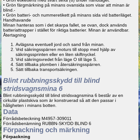
• Grön färgmärkning på minans ovansida som visar att minan är
blind.-
• Grön batteri- och nummeretikett på minans sida vid batteriläget.
Handhavande
Minan hanteras som i det skarpa fallet, se ovan, dock används
batteriattrapper i stället för riktiga batterier. Minan är användbar.
Återtagning
Avlägsna eventuell jord och sand från minan.
Vrid säkringsspärren moturs till stopp med hjälp av
säkringssprinten eller en liten skiftnyckel.
Vrid säkringsvredet från läge O till läge S.
Sätt tillbaka plomben i återsäkringsspärren.
Sätt tillbaka transportsäkringen.
Blint rubbningsskydd till blind
stridsvagnsmina 6
Blint rubbningsskydd till blind stridsvagnsmina 6 består av en
cirkulär plastskiva som är konstruerad så att den passar i
håligheten i minans botten.
Data
Förrådsbeteckning M4957-309011
Förrådsbenämning RUBBN-SKYDD BLIND 6
Förpackning och märkning
Förpackning