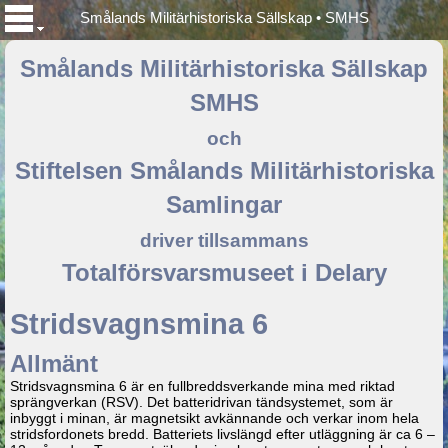
Smålands Militärhistoriska Sällskap • SMHS
Smålands Militärhistoriska Sällskap
SMHS
och
Stiftelsen Smålands Militärhistoriska
Samlingar
driver tillsammans
Totalförsvarsmuseet i Delary
Stridsvagnsmina 6
Allmänt
Stridsvagnsmina 6 är en fullbreddsverkande mina med riktad
sprängverkan (RSV). Det batteridrivan tändsystemet, som är
inbyggt i minan, är magnetsikt avkännande och verkar inom hela
stridsfordonets bredd. Batteriets livslängd efter utläggning är ca 6 –