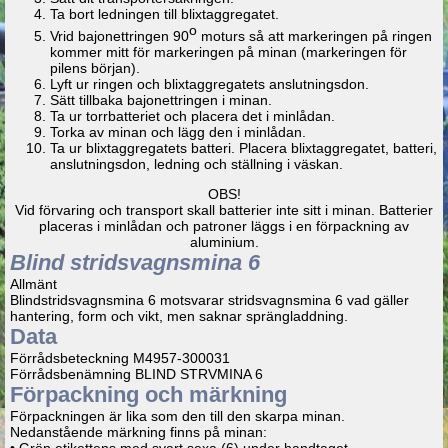
Ta bort ledningen till blixtaggregatet.
o
Vrid bajonettringen 90
moturs så att markeringen på ringen
kommer mitt för markeringen på minan (markeringen för
pilens början).
Lyft ur ringen och blixtaggregatets anslutningsdon.
Sätt tillbaka bajonettringen i minan.
Ta ur torrbatteriet och placera det i minlådan.
Torka av minan och lägg den i minlådan.
Ta ur blixtaggregatets batteri. Placera blixtaggregatet, batteri,
anslutningsdon, ledning och ställning i väskan.
OBS!
Vid förvaring och transport skall batterier inte sitt i minan. Batterier
placeras i minlådan och patroner läggs i en förpackning av
aluminium.
Blind stridsvagnsmina 6
Allmänt
Blindstridsvagnsmina 6 motsvarar stridsvagnsmina 6 vad gäller
hantering, form och vikt, men saknar sprängladdning.
Data
Förrådsbeteckning M4957-300031
Förrådsbenämning BLIND STRVMINA 6
Förpackning och märkning
Förpackningen är lika som den till den skarpa minan.
Nedanstående märkning finns på minan:
• Grön etikettens med svart sexa (6) under handtaget.