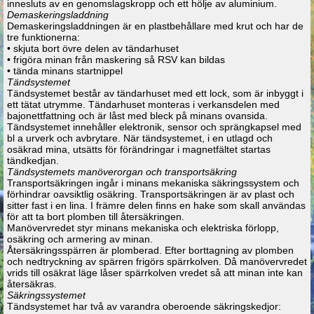
innesluts av en genomslagskropp och ett hölje av aluminium.
Demaskeringsladdning
Demaskeringsladdningen är en plastbehållare med krut och har de
tre funktionerna:
• skjuta bort övre delen av tändarhuset
• frigöra minan från maskering så RSV kan bildas
• tända minans startnippel
Tändsystemet
Tändsystemet består av tändarhuset med ett lock, som är inbyggt i
ett tätat utrymme. Tändarhuset monteras i verkansdelen med
bajonettfattning och är låst med bleck på minans ovansida.
Tändsystemet innehåller elektronik, sensor och sprängkapsel med
bl a urverk och avbrytare. När tändsystemet, i en utlagd och
osäkrad mina, utsätts för förändringar i magnetfältet startas
tändkedjan.
Tändsystemets manöverorgan och transportsäkring
Transportsäkringen ingår i minans mekaniska säkringssystem och
förhindrar oavsiktlig osäkring. Transportsäkringen är av plast och
sitter fast i en lina. I främre delen finns en hake som skall användas
för att ta bort plomben till återsäkringen.
Manövervredet styr minans mekaniska och elektriska förlopp,
osäkring och armering av minan.
Återsäkringsspärren är plomberad. Efter borttagning av plomben
och nedtryckning av spärren frigörs spärrkolven. Då manövervredet
vrids till osäkrat läge låser spärrkolven vredet så att minan inte kan
återsäkras.
Säkringssystemet
Tändsystemet har två av varandra oberoende säkringskedjor: