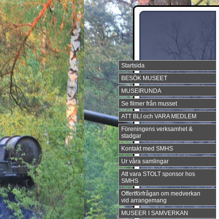
Startsida
BESÖK MUSEET
MUSEIRUNDA
Se filmer från musset
ATT BLI och VARA MEDLEM
Föreningens verksamhet &
stadgar
Kontakt med SMHS
Ur våra samlingar
Att vara STOLT sponsor hos
SMHS
Offertförfrågan om medverkan
vid arrangemang
MUSEER I SAMVERKAN