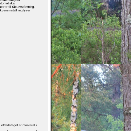
utomatiska
er till rätt avstämning.
kvensinställning lyser
ffektsteget är monterat i