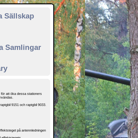
a Sällskap
ka Samlingar
ary
 för att öka dessa stationers
användas.
aptgbil 9151 och raptgbil 9033.
effektsteget på antennledningen
 effektstegets