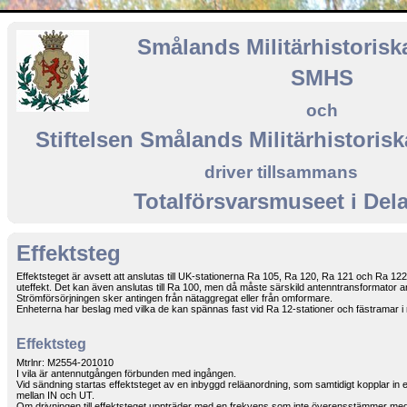
Smålands Militärhistorisk
SMHS
och
Stiftelsen Smålands Militärhistoris
driver tillsammans
Totalförsvarsmuseet i Del
Effektsteg
Effektsteget är avsett att anslutas till UK-stationerna Ra 105, Ra 120, Ra 121 och Ra 122
uteffekt. Det kan även anslutas till Ra 100, men då måste särskild antenntransformator 
Strömförsörjningen sker antingen från nätaggregat eller från omformare.
Enheterna har beslag med vilka de kan spännas fast vid Ra 12-stationer och fästramar i r
Effektsteg
Mtrlnr: M2554-201010
I vila är antennutgången förbunden med ingången.
Vid sändning startas effektsteget av en inbyggd reläanordning, som samtidigt kopplar in 
mellan IN och UT.
Om drivningen till effektsteget uppträder med en frekvens som inte överensstämmer med