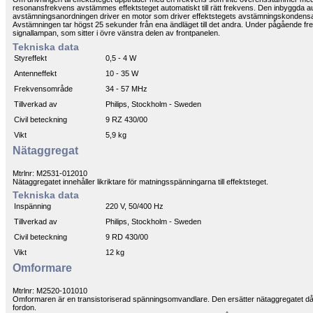
resonansfrekvens avstämmes effektsteget automatiskt till rätt frekvens. Den inbyggda a
avstämningsanordningen driver en motor som driver effektstegets avstämningskondensator
Avstämningen tar högst 25 sekunder från ena ändläget till det andra. Under pågående fre
signallampan, som sitter i övre vänstra delen av frontpanelen.
Tekniska data
Styreffekt
0,5 - 4 W
Antenneffekt
10 - 35 W
Frekvensområde
34 - 57 MHz
Tillverkad av
Philips, Stockholm - Sweden
Civil beteckning
9 RZ 430/00
Vikt
5,9 kg
Nätaggregat
Mtrlnr: M2531-012010
Nätaggregatet innehåller likriktare för matningsspänningarna till effektsteget.
Tekniska data
Inspänning
220 V, 50/400 Hz
Tillverkad av
Philips, Stockholm - Sweden
Civil beteckning
9 RD 430/00
Vikt
12 kg
Omformare
Mtrlnr: M2520-101010
Omformaren är en transistoriserad spänningsomvandlare. Den ersätter nätaggregatet då e
fordon.