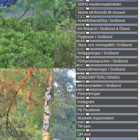
SMHS medlemsaktiviteter
Skänk ett föremål till museet
Arméförband/Org i Småland
KA-förband i Småland & Öland
Flygbaser i Småland
Skjut- och övningsfält i Småland
Anläggningar i Småland
Förbandsmarscher i Småland
Kamratföreningar i Småland
SÖKES/EFTERLYSNING
Minnesmärken i Småland
Förkortningar
Instagram
På Facebook
Museets organisation
Till salu
QR-kod