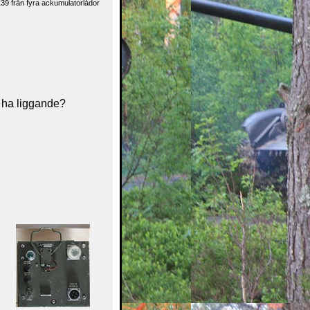
39 från fyra ackumulatorlådor
m ha liggande?