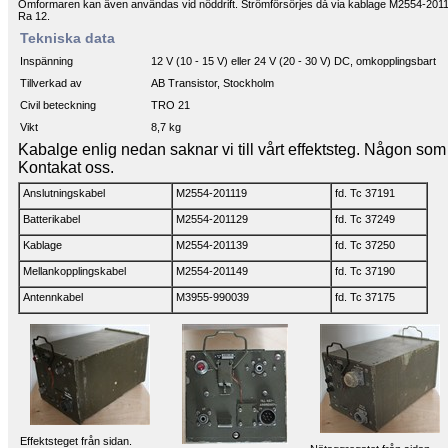
Omformaren kan även användas vid nöddrift. Strömförsörjes då via kablage M2554-2011
Ra 12.
Tekniska data
Inspänning
12 V (10 - 15 V) eller 24 V (20 - 30 V) DC, omkopplingsbart
Tillverkad av
AB Transistor, Stockholm
Civil beteckning
TRO 21
Vikt
8,7 kg
Kabalge enlig nedan saknar vi till vårt effektsteg. Någon so
Kontakat oss.
Anslutningskabel
M2554-201119
fd. Tc 37191
Batterikabel
M2554-201129
fd. Tc 37249
Kablage
M2554-201139
fd. Tc 37250
Mellankopplingskabel
M2554-201149
fd. Tc 37190
Antennkabel
M3955-990039
fd. Tc 37175
Effektsteget från sidan.