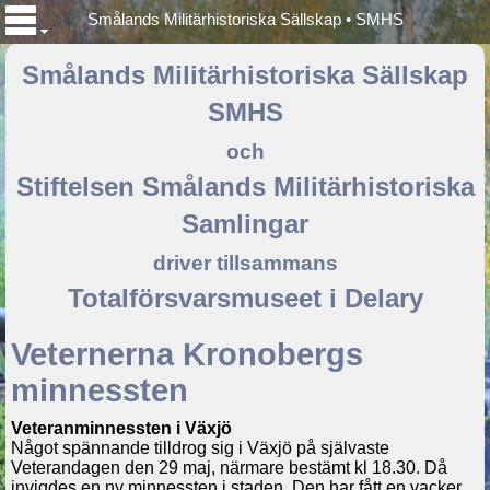
Smålands Militärhistoriska Sällskap • SMHS
Smålands Militärhistoriska Sällskap
SMHS
och
Stiftelsen Smålands Militärhistoriska
Samlingar
driver tillsammans
Totalförsvarsmuseet i Delary
Veternerna Kronobergs
minnessten
Veteranminnessten i Växjö
Något spännande tilldrog sig i Växjö på självaste
Veterandagen den 29 maj, närmare bestämt kl 18.30. Då
invigdes en ny minnessten i staden. Den har fått en vacker