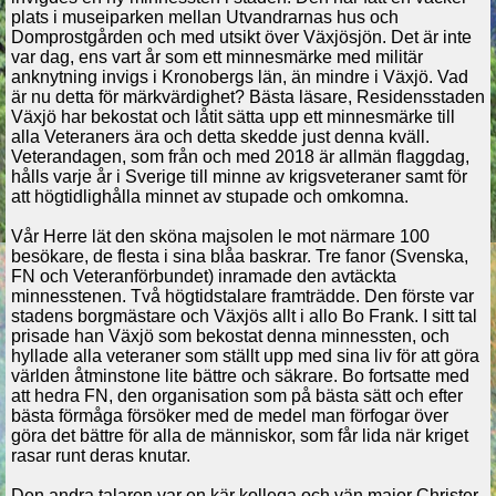
plats i museiparken mellan Utvandrarnas hus och
Domprostgården och med utsikt över Växjösjön. Det är inte
var dag, ens vart år som ett minnesmärke med militär
anknytning invigs i Kronobergs län, än mindre i Växjö. Vad
är nu detta för märkvärdighet? Bästa läsare, Residensstaden
Växjö har bekostat och låtit sätta upp ett minnesmärke till
alla Veteraners ära och detta skedde just denna kväll.
Veterandagen, som från och med 2018 är allmän flaggdag,
hålls varje år i Sverige till minne av krigsveteraner samt för
att högtidlighålla minnet av stupade och omkomna.
Vår Herre lät den sköna majsolen le mot närmare 100
besökare, de flesta i sina blåa baskrar. Tre fanor (Svenska,
FN och Veteranförbundet) inramade den avtäckta
minnesstenen. Två högtidstalare framträdde. Den förste var
stadens borgmästare och Växjös allt i allo Bo Frank. I sitt tal
prisade han Växjö som bekostat denna minnessten, och
hyllade alla veteraner som ställt upp med sina liv för att göra
världen åtminstone lite bättre och säkrare. Bo fortsatte med
att hedra FN, den organisation som på bästa sätt och efter
bästa förmåga försöker med de medel man förfogar över
göra det bättre för alla de människor, som får lida när kriget
rasar runt deras knutar.
Den andra talaren var en kär kollega och vän major Christer