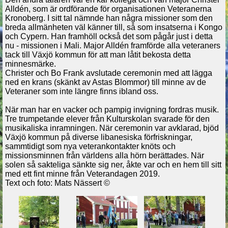
Alldén, som är ordförande för organisationen Veteranerna
Kronoberg. I sitt tal nämnde han några missioner som den
breda allmänheten väl känner till, så som insatserna i Kongo
och Cypern. Han framhöll också det som pågår just i detta
nu - missionen i Mali. Major Alldén framförde alla veteraners
tack till Växjö kommun för att man låtit bekosta detta
minnesmärke.
Christer och Bo Frank avslutade ceremonin med att lägga
ned en krans (skänkt av Astas Blommor) till minne av de
Veteraner som inte längre finns ibland oss.
När man har en vacker och pampig invigning fordras musik.
Tre trumpetande elever från Kulturskolan svarade för den
musikaliska inramningen. När ceremonin var avklarad, bjöd
Växjö kommun på diverse libanesiska förfriskningar,
sammtidigt som nya veterankontakter knöts och
missionsminnen från världens alla hörn berättades. När
solen så sakteliga sänkte sig ner, åkte var och en hem till sitt
med ett fint minne från Veterandagen 2019.
Text och foto: Mats Nässert ©