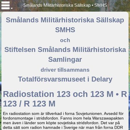
Smålands Militärhistoriska Sällskap • SMHS
Smålands Militärhistoriska Sällskap
SMHS
och
Stiftelsen Smålands Militärhistoriska
Samlingar
driver tillsammans
Totalförsvarsmuseet i Delary
Radiostation 123 och 123 M • R
123 / R 123 M
En radiostation som är tillverkad i forna Sovjetunionen. Avsedd för
fordonsmontage i stridsfordon. Fanns inom hela Warszawapakten
men även i länder som köpte sovjetiska stridsfordon. Det var på
detta sätt som radion hamnade i Sverige när man från forna DDR