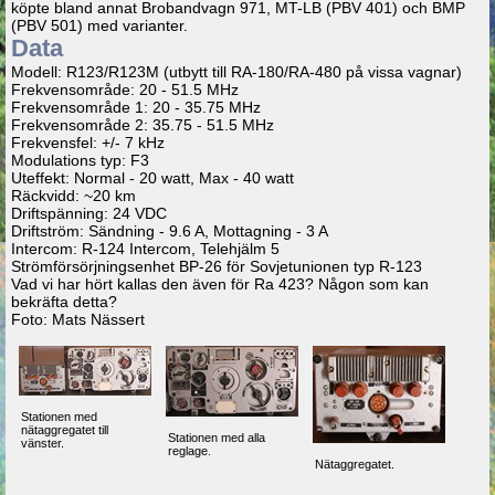
köpte bland annat Brobandvagn 971, MT-LB (PBV 401) och BMP
(PBV 501) med varianter.
Data
Modell: R123/R123M (utbytt till RA-180/RA-480 på vissa vagnar)
Frekvensområde: 20 - 51.5 MHz
Frekvensområde 1: 20 - 35.75 MHz
Frekvensområde 2: 35.75 - 51.5 MHz
Frekvensfel: +/- 7 kHz
Modulations typ: F3
Uteffekt: Normal - 20 watt, Max - 40 watt
Räckvidd: ~20 km
Driftspänning: 24 VDC
Driftström: Sändning - 9.6 A, Mottagning - 3 A
Intercom: R-124 Intercom, Telehjälm 5
Strömförsörjningsenhet BP-26 för Sovjetunionen typ R-123
Vad vi har hört kallas den även för Ra 423? Någon som kan
bekräfta detta?
Foto: Mats Nässert
Stationen med
nätaggregatet till
Stationen med alla
vänster.
reglage.
Nätaggregatet.