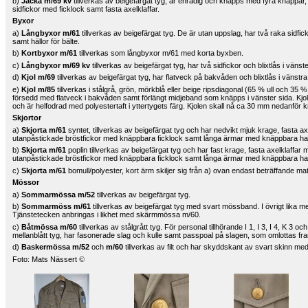
b)
Jacka m/69 kv
tillverkas av beigefärgat tyg, är enradig och knäpps med fyra knappar,
sidfickor med ficklock samt fasta axelklaffar.
Byxor
a)
Långbyxor m/61
tillverkas av beigefärgat tyg. De är utan uppslag, har två raka sidfi
samt hällor för bälte.
b)
Kortbyxor m/61
tillverkas som långbyxor m/61 med korta byxben.
c)
Långbyxor m/69 kv
tillverkas av beigefärgat tyg, har två sidfickor och blixtlås i vänst
d)
Kjol m/69
tillverkas av beigefärgat tyg, har flatveck på bakvåden och blixtlås i vänst
e)
Kjol m/85
tillverkas i stålgrå, grön, mörkblå eller beige ripsdiagonal (65 % ull och 35 %
försedd med flatveck i bakvåden samt förlängt midjeband som knäpps i vänster sida. Kjole
och är helfodrad med polyestertaft i yttertygets färg. Kjolen skall nå ca 30 mm nedanför 
Skjortor
a)
Skjorta m/61
syntet, tillverkas av beigefärgat tyg och har nedvikt mjuk krage, fasta ax
utanpåstickade bröstfickor med knäppbara ficklock samt långa ärmar med knäppbara han
b)
Skjorta m/61
poplin tillverkas av beigefärgat tyg och har fast krage, fasta axelklaffar
utanpåstickade bröstfickor med knäppbara ficklock samt långa ärmar med knäppbara han
c)
Skjorta m/61
bomull/polyester, kort ärm skiljer sig från a) ovan endast beträffande ma
Mössor
a)
Sommarmössa m/52
tillverkas av beigefärgat tyg.
b)
Sommarmöss m/61
tillverkas av beigefärgat tyg med svart mössband. I övrigt lika
Tjänstetecken anbringas i likhet med skärmmössa m/60.
c)
Båtmössa m/60
tillverkas av stålgrått tyg. För personal tillhörande I 1, I 3, I 4, K 3 
mellanblått tyg, har fasonerade slag och kulle samt passpoal på slagen, som omlottas fram
d)
Baskermössa m/52
och
m/60
tillverkas av filt och har skyddskant av svart skinn me
Foto: Mats Nässert
©