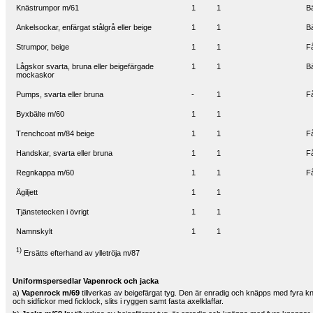
Knästrumpor m/61
1
1
Bä
Ankelsockar, enfärgat stålgrå eller beige
1
1
Bä
Strumpor, beige
1
1
Få
Lågskor svarta, bruna eller beigefärgade
1
1
Bä
mockaskor
Pumps, svarta eller bruna
-
1
Få
Byxbälte m/60
1
1
Trenchcoat m/84 beige
1
1
F
Handskar, svarta eller bruna
1
1
F
Regnkappa m/60
1
1
F
Ägiljett
1
1
Tjänstetecken i övrigt
1
1
Namnskylt
1
1
1)
Ersätts efterhand av ylletröja m/87
Uniformspersedlar Vapenrock och jacka
a)
Vapenrock m/69
tillverkas av beigefärgat tyg. Den är enradig och knäpps med fyra k
och sidfickor med ficklock, slits i ryggen samt fasta axelklaffar.