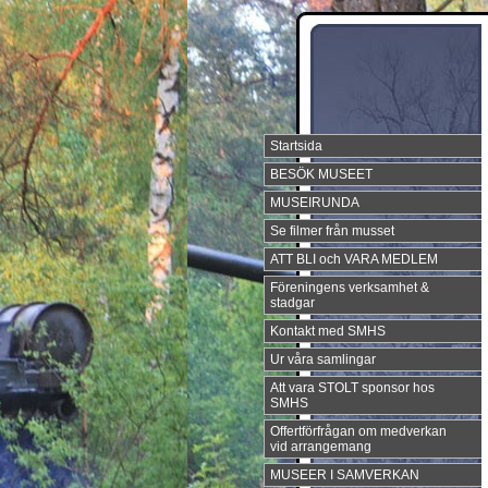
Startsida
BESÖK MUSEET
MUSEIRUNDA
Se filmer från musset
ATT BLI och VARA MEDLEM
Föreningens verksamhet &
stadgar
Kontakt med SMHS
Ur våra samlingar
Att vara STOLT sponsor hos
SMHS
Offertförfrågan om medverkan
vid arrangemang
MUSEER I SAMVERKAN