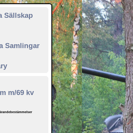
a Sällskap
ka Samlingar
ary
rm m/69 kv
ärandebestämmelser