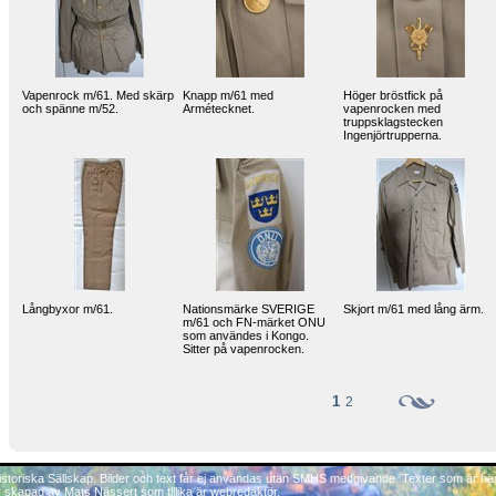
Vapenrock m/61. Med skärp
Knapp m/61 med
Höger bröstfick på
och spänne m/52.
Armétecknet.
vapenrocken med
truppsklagstecken
Ingenjörtrupperna.
Långbyxor m/61.
Nationsmärke SVERIGE
Skjort m/61 med lång ärm.
m/61 och FN-märket ONU
som användes i Kongo.
Sitter på vapenrocken.
1
2
istoriska Sällskap. Bilder och text får ej användas utan SMHS medgivande. Texter som är hä
r skapad av Mats Nässert som tillika är webredaktör.