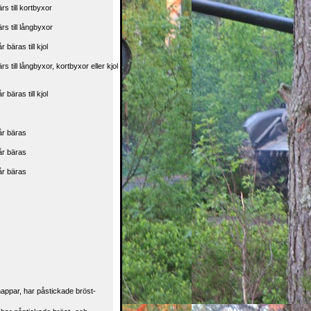
rs till kortbyxor
rs till långbyxor
r bäras till kjol
rs till långbyxor, kortbyxor eller kjol
r bäras till kjol
år bäras
år bäras
år bäras
nappar, har påstickade bröst-