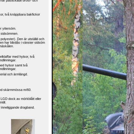
 har påstickade bröst- och
ckor, två knäppbara bakfickor
er yttersöm.
ra sidsömmen.
 polyester). Den är utställd och
n har blixtlås i vänster sidsöm
knäskålen.
elklaffar med hylsor, två
dlinningar.
 med hylsor samt två
dlinningar.
terial och ärmlängd.
 med skärmmössa m/60.
och LGD dock av mörkblått eller
till.
d inneliggande dragband.