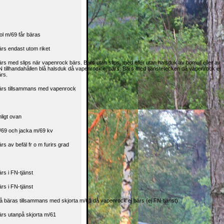
ol m/69 får bäras
rs endast utom riket
rs med slips när vapenrock bärs. Bärs utan slips, med eller utan halsduk av bomull eller av
 tillhandahållen blå halsduk då vapenrock ej bärs. Bärs med tjänstetecken då vapenrock ej
rs.
ärs tillsammans med vapenrock
ligt ovan
/69 och jacka m/69 kv
rs av befäl fr o m furirs grad
rs i FN-tjänst
rs i FN-tjänst
å bäras tillsammans med skjorta m/61 då vapenrock ej bärs (ej FN-tjänst)
ärs utanpå skjorta m/61