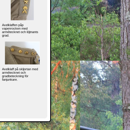
Axelklaffen påp
vapenrocken med
armétecknet och löjtnants
grad.
Axelklaff på skljortan med
armétecknet och
gradbeteckning för
fanjunkare.
mtade från