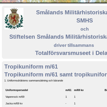
Smålands Militärhistorisk
SMHS
och
Stiftelsen Smålands Militärhistoris
driver tillsammans
Totalförsvarsmuseet i Del
Tropikuniform m/61
Tropikuniform m/61 samt tropikunifo
1. Uniformsdräktens sammansättning och bärande
Uniformspersedel
m/61
m/69 kv
B
Vapenrock m/69
1
1
Jacka m/69 kv
-
1