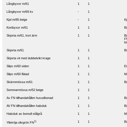
Långbyxor m/61
1
1
Långbyxor m/69 kv
-
1
Kjol m/85 beige
-
1
Kj
Kortbyxor m/61
1
1
Bä
Skjorta m/61, kort ärm
1
1
Bä
FN
bä
Skjorta m/61
1
1
B
Skjorta vit med dubbelvikt krage
1
1
Slips m/60 siden
1
1
En
Slips m/60 flätad
1
1
M
Skärmmössa m/61
1
1
Bä
Sommarmössa m/52 beige
1
1
Av FN tillhandahållen huvudbonad
1
1
Bä
AV FN tillhandahållen halsduk
1
1
Bä
Halsduk av bomull stålgrå
1
1
M
1)
1
1
B
Ylletröja olivgrön FN