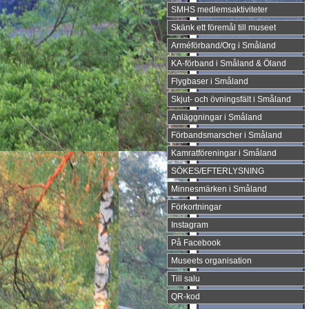
SMHS medlemsaktiviteter
Skänk ett föremål till museet
Arméförband/Org i Småland
KA-förband i Småland & Öland
Flygbaser i Småland
Skjut- och övningsfält i Småland
Anläggningar i Småland
Förbandsmarscher i Småland
Kamratföreningar i Småland
SÖKES/EFTERLYSNING
Minnesmärken i Småland
Förkortningar
Instagram
På Facebook
Museets organisation
Till salu
QR-kod