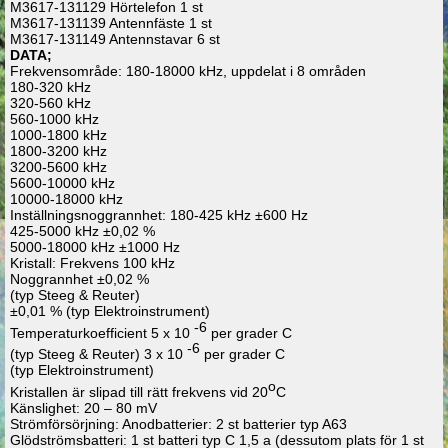
M3617-131129 Hörtelefon 1 st
M3617-131139 Antennfäste 1 st
M3617-131149 Antennstavar 6 st
DATA;
Frekvensområde: 180-18000 kHz, uppdelat i 8 områden
180-320 kHz
320-560 kHz
560-1000 kHz
1000-1800 kHz
1800-3200 kHz
3200-5600 kHz
5600-10000 kHz
10000-18000 kHz
Inställningsnoggrannhet: 180-425 kHz ±600 Hz
425-5000 kHz ±0,02 %
5000-18000 kHz ±1000 Hz
Kristall: Frekvens 100 kHz
Noggrannhet ±0,02 %
(typ Steeg & Reuter)
±0,01 % (typ Elektroinstrument)
-6
Temperaturkoefficient 5 x 10
per grader C
-6
(typ Steeg & Reuter) 3 x 10
per grader C
(typ Elektroinstrument)
o
Kristallen är slipad till rätt frekvens vid 20
C
Känslighet: 20 – 80 mV
Strömförsörjning: Anodbatterier: 2 st batterier typ A63
Glödströmsbatteri: 1 st batteri typ C 1,5 a (dessutom plats för 1 st